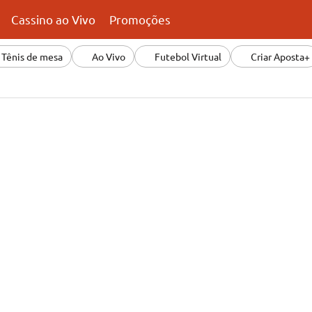
Cassino ao Vivo
Promoções
Tênis de mesa
Ao Vivo
Futebol Virtual
Criar Aposta+
is
Competições
Torneios Grand Slam
Roland Garros