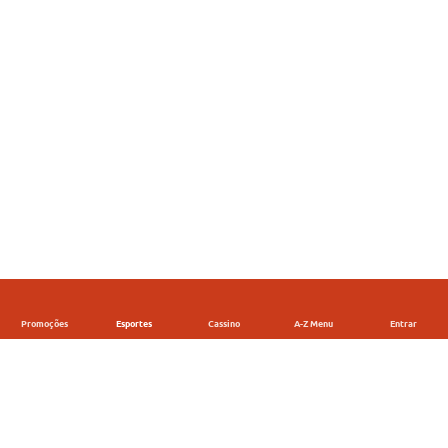
Promoções
Esportes
Cassino
A-Z Menu
Entrar