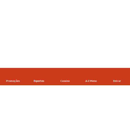
Promoções
Esportes
Cassino
A-Z Menu
Entrar