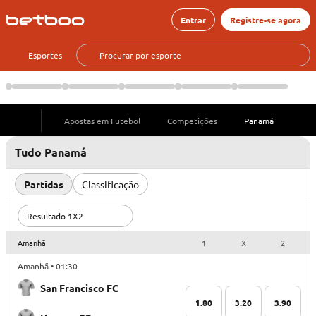
Entrar
Registre-se agora
Esportes
Apostas em Futebol
Competições
Panamá
Tudo Panamá
Partidas
Classificação
Resultado 1X2
Amanhã
1
X
2
Amanhã • 01:30
San Francisco FC
1.80
3.20
3.90