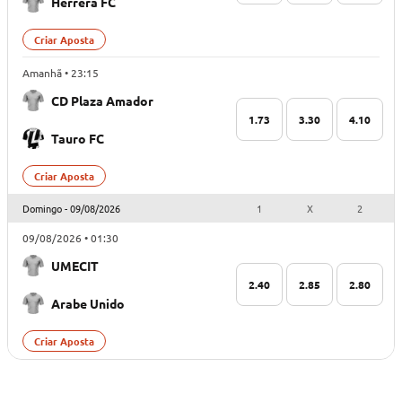
Herrera FC
Criar Aposta
Amanhã • 23:15
CD Plaza Amador
1.73
3.30
4.10
Tauro FC
Criar Aposta
Domingo - 09/08/2026
1
X
2
09/08/2026 • 01:30
UMECIT
2.40
2.85
2.80
Arabe Unido
Criar Aposta