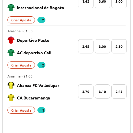
1.62
3.60
5.00
Internacional de Bogota
Criar Aposta
2
Amanhã • 01:30
Deportivo Pasto
2.45
3.00
2.80
AC deportivo Cali
Criar Aposta
2
Amanhã • 21:05
Alianza FC Valledupar
2.70
3.10
2.45
CA Bucaramanga
Criar Aposta
1