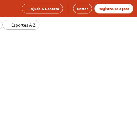
Ajuda & Contato
Entrar
Registre-se agora
Esportes A-Z
Assista
Selecione um evento...
Selecione
na lista de
eventos ao
vivo para
visualizar os
meios de
transmissão.
Minhas