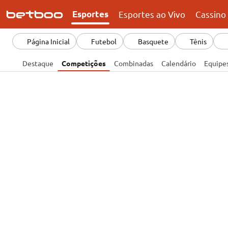
Esportes
Esportes ao Vivo
Cassino
Página Inicial
Futebol
Basquete
Tênis
Destaque
Competições
Combinadas
Calendário
Equipe
Principais
Apostas em Fut
competições
C
o
19
Tudo Bélgica
p
B
a
r
d
a
L
Partidas
Apostas 
o
si
i
1
B
l
g
E
r
a
u
Resultado 1X2
a
d
r
L
s
o
o
i
10
Sexta-Feira - 07/08/2026
1
X
2
il
s
p
g
E
C
a
a
u
07/08/2026 • 18:45
a
E
r
L
m
u
o
i
12
Club Brugge
p
r
p
g
E