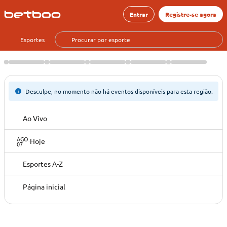
Entrar
Registre-se agora
Esportes
Desculpe, no momento não há eventos disponíveis para esta região.
Ao Vivo
AGO.
Hoje
07
Esportes A-Z
Página inicial